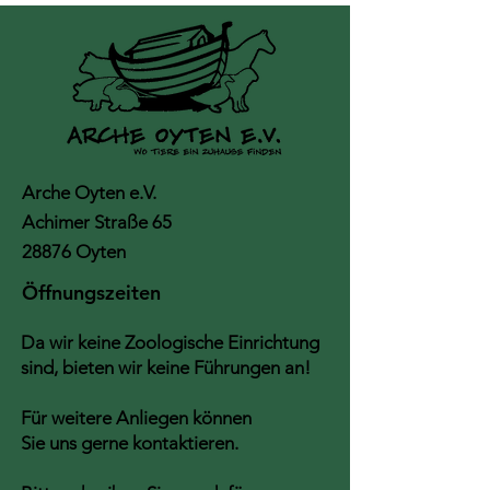
Arche Oyten e.V.
Achimer Straße 65
28876 Oyten
Öffnungszeiten
Da wir keine Zoologische Einrichtung
sind, bieten wir keine Führungen an!
Für weitere Anliegen können
Sie uns gerne kontaktieren.