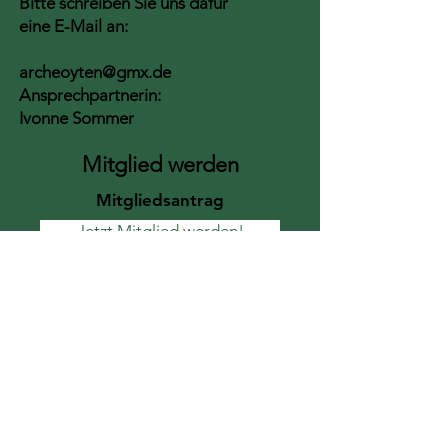
Bitte schreiben Sie uns dafür
eine E-Mail an:
archeoyten@gmx.de
Ansprechpartnerin:
Ivonne Sommer
Mitglied werden
Mitgliedsantrag
Jetzt Mitglied werden!
Impressum
Datenschutzerklärung
Barrierefreiheitserklärung
Spendenkonto​
KSK Verden ​Arche Oyten e.V.