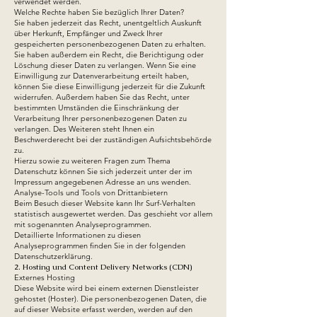
verwendet werden.
Welche Rechte haben Sie bezüglich Ihrer Daten?
Sie haben jederzeit das Recht, unentgeltlich Auskunft
über Herkunft, Empfänger und Zweck Ihrer
gespeicherten personenbezogenen Daten zu erhalten.
Sie haben außerdem ein Recht, die Berichtigung oder
Löschung dieser Daten zu verlangen. Wenn Sie eine
Einwilligung zur Datenverarbeitung erteilt haben,
können Sie diese Einwilligung jederzeit für die Zukunft
widerrufen. Außerdem haben Sie das Recht, unter
bestimmten Umständen die Einschränkung der
Verarbeitung Ihrer personenbezogenen Daten zu
verlangen. Des Weiteren steht Ihnen ein
Beschwerderecht bei der zuständigen Aufsichtsbehörde
zu.
Hierzu sowie zu weiteren Fragen zum Thema
Datenschutz können Sie sich jederzeit unter der im
Impressum angegebenen Adresse an uns wenden.
Analyse-Tools und Tools von Dritt­anbietern
Beim Besuch dieser Website kann Ihr Surf-Verhalten
statistisch ausgewertet werden. Das geschieht vor allem
mit sogenannten Analyseprogrammen.
Detaillierte Informationen zu diesen
Analyseprogrammen finden Sie in der folgenden
Datenschutzerklärung.
2. Hosting und Content Delivery Networks (CDN)
Externes Hosting
Diese Website wird bei einem externen Dienstleister
gehostet (Hoster). Die personenbezogenen Daten, die
auf dieser Website erfasst werden, werden auf den