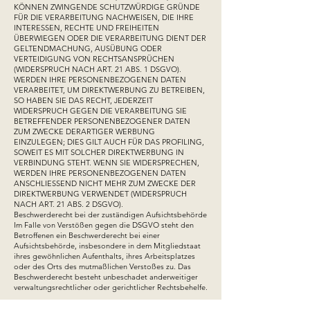
KÖNNEN ZWINGENDE SCHUTZWÜRDIGE GRÜNDE
FÜR DIE VERARBEITUNG NACHWEISEN, DIE IHRE
INTERESSEN, RECHTE UND FREIHEITEN
ÜBERWIEGEN ODER DIE VERARBEITUNG DIENT DER
GELTENDMACHUNG, AUSÜBUNG ODER
VERTEIDIGUNG VON RECHTSANSPRÜCHEN
(WIDERSPRUCH NACH ART. 21 ABS. 1 DSGVO).
WERDEN IHRE PERSONENBEZOGENEN DATEN
VERARBEITET, UM DIREKTWERBUNG ZU BETREIBEN,
SO HABEN SIE DAS RECHT, JEDERZEIT
WIDERSPRUCH GEGEN DIE VERARBEITUNG SIE
BETREFFENDER PERSONENBEZOGENER DATEN
ZUM ZWECKE DERARTIGER WERBUNG
EINZULEGEN; DIES GILT AUCH FÜR DAS PROFILING,
SOWEIT ES MIT SOLCHER DIREKTWERBUNG IN
VERBINDUNG STEHT. WENN SIE WIDERSPRECHEN,
WERDEN IHRE PERSONENBEZOGENEN DATEN
ANSCHLIESSEND NICHT MEHR ZUM ZWECKE DER
DIREKTWERBUNG VERWENDET (WIDERSPRUCH
NACH ART. 21 ABS. 2 DSGVO).
Beschwerde­recht bei der zuständigen Aufsichts­behörde
Im Falle von Verstößen gegen die DSGVO steht den
Betroffenen ein Beschwerderecht bei einer
Aufsichtsbehörde, insbesondere in dem Mitgliedstaat
ihres gewöhnlichen Aufenthalts, ihres Arbeitsplatzes
oder des Orts des mutmaßlichen Verstoßes zu. Das
Beschwerderecht besteht unbeschadet anderweitiger
verwaltungsrechtlicher oder gerichtlicher Rechtsbehelfe.