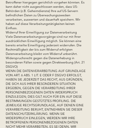
Betroffener hiergegen gerichtlich vorgehen könnten. Es
kann daher nicht ausgeschlossen werden, dass US-
Behörden (z.B. Geheimdienste) Ihre auf US-Servern
befindlichen Daten zu Überwachungszwecken
verarbeiten, auswerten und dauerhaft speichern. Wir
haben auf diese Verarbeitungstätigkeiten keinen
Einfluss.
Widerruf Ihrer Einwilligung zur Datenverarbeitung
Viele Datenverarbeitungsvorgänge sind nur mit Ihrer
ausdrücklichen Einwilligung möglich. Sie können eine
bereits erteilte Einwilligung jederzeit widerrufen. Die
Rechtmäßigkeit der bis zum Widerruf erfolgten
Datenverarbeitung bleibt vom Widerruf unberührt.
Widerspruchsrecht gegen die Datenerhebung in
besonderen Fällen sowie gegen Direktwerbung (Art. 21
DSGVO)
WENN DIE DATENVERARBEITUNG AUF GRUNDLAGE
VON ART. 6 ABS. 1 LIT. E ODER F DSGVO ERFOLGT,
HABEN SIE JEDERZEIT DAS RECHT, AUS GRÜNDEN,
DIE SICH AUS IHRER BESONDEREN SITUATION
ERGEBEN, GEGEN DIE VERARBEITUNG IHRER
PERSONENBEZOGENEN DATEN WIDERSPRUCH
EINZULEGEN; DIES GILT AUCH FÜR EIN AUF DIESE
BESTIMMUNGEN GESTÜTZTES PROFILING. DIE
JEWEILIGE RECHTSGRUNDLAGE, AUF DENEN EINE
VERARBEITUNG BERUHT, ENTNEHMEN SIE DIESER
DATENSCHUTZERKLÄRUNG. WENN SIE
WIDERSPRUCH EINLEGEN, WERDEN WIR IHRE
BETROFFENEN PERSONENBEZOGENEN DATEN
NICHT MEHR VERARBEITEN, ES SEI DENN, WIR