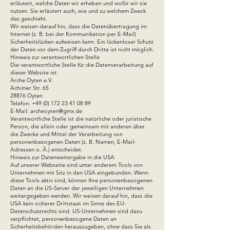
erläutert, welche Daten wir erheben und wofür wir sie
nutzen. Sie erläutert auch, wie und zu welchem Zweck
das geschieht.
Wir weisen darauf hin, dass die Datenübertragung im
Internet (z. B. bei der Kommunikation per E-Mail)
Sicherheitslücken aufweisen kann. Ein lückenloser Schutz
der Daten vor dem Zugriff durch Dritte ist nicht möglich.
Hinweis zur verantwortlichen Stelle
Die verantwortliche Stelle für die Datenverarbeitung auf
dieser Website ist:
Arche Oyten e.V.
Achimer Str. 65
28876 Oyten
Telefon:
+49 (0) 172 23 41 08 89
E-Mail: archeoyten@gmx.de
Verantwortliche Stelle ist die natürliche oder juristische
Person, die allein oder gemeinsam mit anderen über
die Zwecke und Mittel der Verarbeitung von
personenbezogenen Daten (z. B. Namen, E-Mail-
Adressen o. Ä.) entscheidet.
Hinweis zur Datenweitergabe in die USA
Auf unserer Webseite sind unter anderem Tools von
Unternehmen mit Sitz in den USA eingebunden. Wenn
diese Tools aktiv sind, können Ihre personenbezogenen
Daten an die US-Server der jeweiligen Unternehmen
weitergegeben werden. Wir weisen darauf hin, dass die
USA kein sicherer Drittstaat im Sinne des EU-
Datenschutzrechts sind. US-Unternehmen sind dazu
verpflichtet, personenbezogene Daten an
Sicherheitsbehörden herauszugeben, ohne dass Sie als