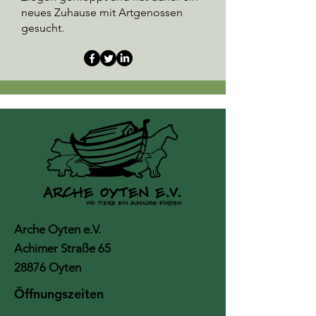
neues Zuhause mit Artgenossen
gesucht.
Arche Oyten e.V.
Achimer Straße 65
28876 Oyten
Öffnungszeiten