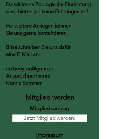
Da wir keine Zoologische Einrichtung
sind, bieten wir keine Führungen an!
Für weitere Anliegen können
Sie uns gerne kontaktieren.
Bitte schreiben Sie uns dafür
eine E-Mail an:
archeoyten@gmx.de
Ansprechpartnerin:
Ivonne Sommer
Mitglied werden
Mitgliedsantrag
Jetzt Mitglied werden!
Impressum