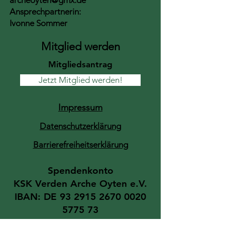
archeoyten@gmx.de
Ansprechpartnerin:
Ivonne Sommer
Mitglied werden
Mitgliedsantrag
Jetzt Mitglied werden!
Impressum
Datenschutzerklärung
Barrierefreiheitserklärung
Spendenkonto​
KSK Verden ​Arche Oyten e.V.
IBAN: DE
93 2915 2670 0020
5775 73