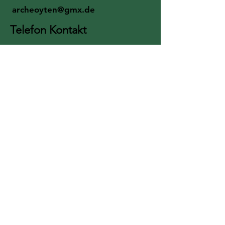
archeoyten@gmx.de
Telefon Kontakt
0172 /
34 10 889
Für einen Rückruf
bitte die Mailbox nutzen!
Jetzt per Paypal spenden