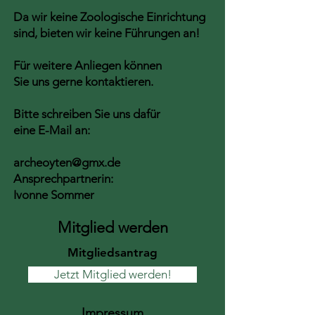
Da wir keine Zoologische Einrichtung
sind, bieten wir keine Führungen an!
Für weitere Anliegen können
Sie uns gerne kontaktieren.
Bitte schreiben Sie uns dafür
eine E-Mail an:
archeoyten@gmx.de
Ansprechpartnerin:
Ivonne Sommer
Mitglied werden
Mitgliedsantrag
Jetzt Mitglied werden!
Impressum