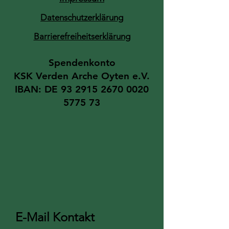
Datenschutzerklärung
Barrierefreiheitserklärung
Spendenkonto​
KSK Verden ​Arche Oyten e.V.
IBAN: DE
93 2915 2670 0020
5775 73
E-Mail Kontakt