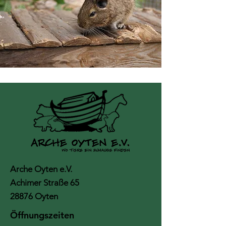
Arche Oyten e.V.
Achimer Straße 65
28876 Oyten
Öffnungszeiten