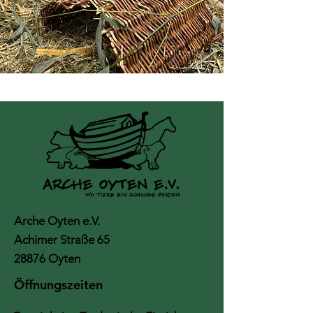
Arche Oyten e.V.
Achimer Straße 65
28876 Oyten
Öffnungszeiten