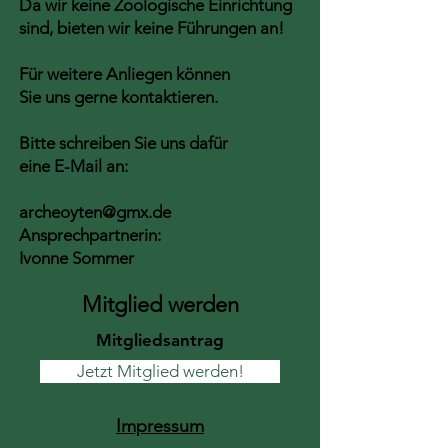
Da wir keine Zoologische Einrichtung
sind, bieten wir keine Führungen an!
Für weitere Anliegen können
Sie uns gerne kontaktieren.
Bitte schreiben Sie uns dafür
eine E-Mail an:
archeoyten@gmx.de
Ansprechpartnerin:
Ivonne Sommer
Mitglied werden
Mitgliedsantrag
Jetzt Mitglied werden!
Impressum