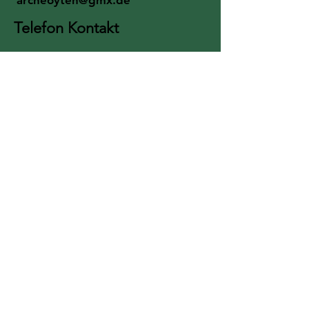
archeoyten@gmx.de
Telefon Kontakt
0172 /
34 10 889
Für einen Rückruf
bitte die Mailbox nutzen!
Jetzt per Paypal spenden