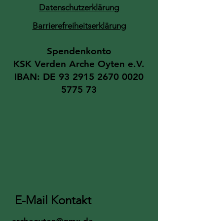
Datenschutzerklärung
Barrierefreiheitserklärung
Spendenkonto​
KSK Verden ​Arche Oyten e.V.
IBAN: DE
93 2915 2670 0020
5775 73
E-Mail Kontakt