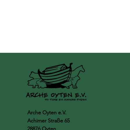
Arche Oyten e.V.
Achimer Straße 65
28876 Oyten